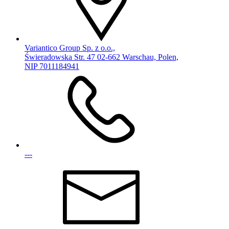
Variantico Group Sp. z o.o.,
Świeradowska Str. 47 02-662 Warschau, Polen,
NIP 7011184941
---