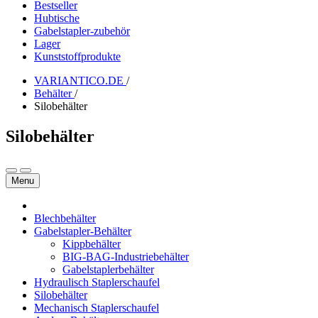
Bestseller
Hubtische
Gabelstapler-zubehör
Lager
Kunststoffprodukte
VARIANTICO.DE
/
Behälter
/
Silobehälter
Silobehälter
Menu
Blechbehälter
Gabelstapler-Behälter
Kippbehälter
BIG-BAG-Industriebehälter
Gabelstaplerbehälter
Hydraulisch Staplerschaufel
Silobehälter
Mechanisch Staplerschaufel