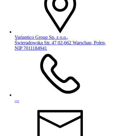
Variantico Group Sp. z o.o.,
Świeradowska Str. 47 02-662 Warschau, Polen,
NIP 7011184941
---