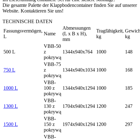
Die gesamte Palette der Klappbodencontainer finden Sie auf unserer
Website. Kontaktieren Sie uns!
TECHNISCHE DATEN
Abmessungen
Fassungsvermögen,
Tragfähigkeit,
Gewich
Name
(L x B x H),
L
kg
kg
mm
VBB-50
500 L
z
1344х940х764
1000
148
pokrywą
VBB-75
750 L
z
1344х940х1034
1000
168
pokrywą
VBB-
1000 L
100 z
1344х940х1294
1000
185
pokrywą
VBB-
1300 L
130 z
1704х940х1294
1200
247
pokrywą
VBB-
1500 L
150 z
1974х940х1294
1200
297
pokrywą
VBB-