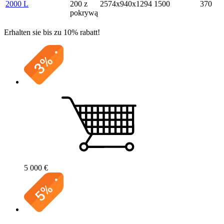
2000 L
200 z
2574х940х1294
1500
370
pokrywą
Erhalten sie bis zu 10% rabatt!
5 000 €