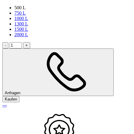
500 L
750 L
1000 L
1300 L
1500 L
2000 L
-
+
Anfragen
Kaufen
---