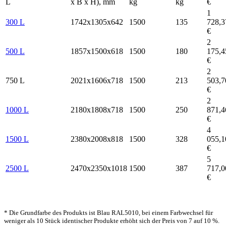
L
x B x H), mm
kg
kg
€
1
300 L
1742х1305х642
1500
135
728,3
€
2
500 L
1857х1500х618
1500
180
175,4
€
2
750 L
2021х1606х718
1500
213
503,7
€
2
1000 L
2180х1808х718
1500
250
871,4
€
4
1500 L
2380х2008х818
1500
328
055,1
€
5
2500 L
2470х2350х1018
1500
387
717,0
€
* Die Grundfarbe des Produkts ist Blau RAL5010, bei einem Farbwechsel für
weniger als 10 Stück identischer Produkte erhöht sich der Preis von 7 auf 10 %.