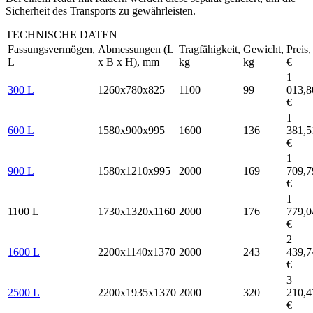
Sicherheit des Transports zu gewährleisten.
TECHNISCHE DATEN
Fassungsvermögen,
Abmessungen (L
Tragfähigkeit,
Gewicht,
Preis,
L
x B x H), mm
kg
kg
€
1
300 L
1260x780x825
1100
99
013,8
€
1
600 L
1580x900x995
1600
136
381,5
€
1
900 L
1580x1210x995
2000
169
709,7
€
1
1100 L
1730x1320x1160
2000
176
779,0
€
2
1600 L
2200x1140x1370
2000
243
439,7
€
3
2500 L
2200x1935x1370
2000
320
210,4
€