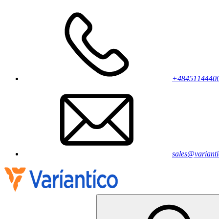
+4845114440
sales@varianti